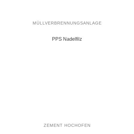
PPS Nadelfilz
ZEMENT HOCHOFEN
Metamax und / oder Polyester Nadelfilz
ADRESSE
PVF Mesh & Screen Technology GmbH
Adalbert-Stifter-Weg 30