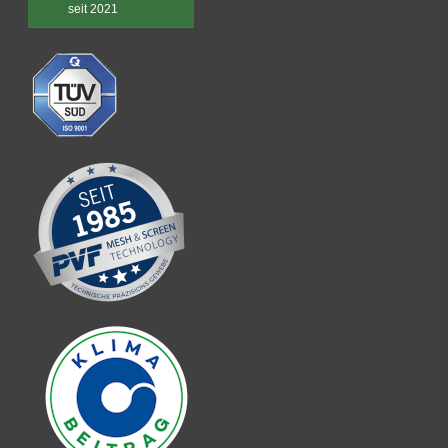
© Copyright 2026 | PVF Mesh & Screen Technology GmbH | Adalbert-
Stifter-Weg 30 | 85570 Markt Schwaben
Impressum
Datenschutz
Kontakt
AGB