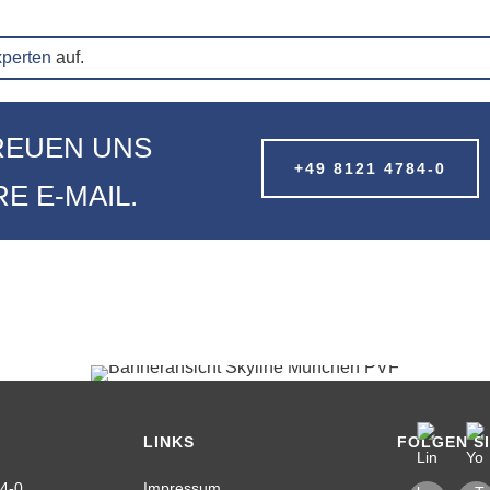
xperten
auf.
REUEN UNS
+49 8121 4784-0
E E-MAIL.
LINKS
FOLGEN S
4-0
Impressum