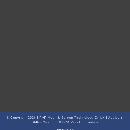
© Copyright 2026 | PVF Mesh & Screen Technology GmbH | Adalbert-
Stifter-Weg 30 | 85570 Markt Schwaben
Impressum