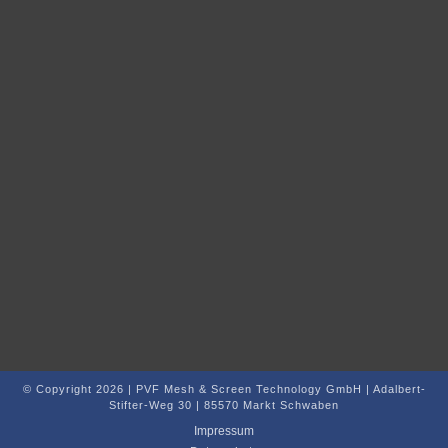
© Copyright 2026 | PVF Mesh & Screen Technology GmbH | Adalbert-
Stifter-Weg 30 | 85570 Markt Schwaben
Impressum
Datenschutz
Kontakt
AGB