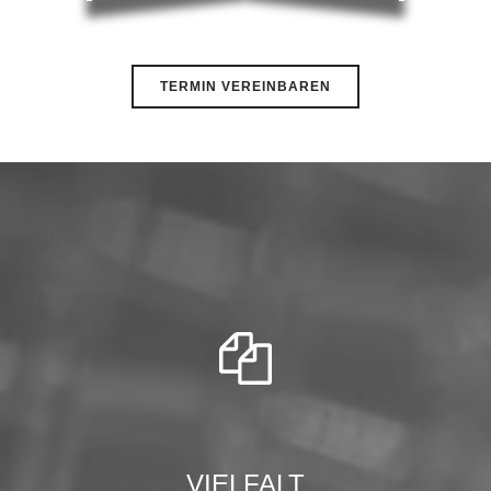
VIELFALT
Breites & tiefes
Produktportfolio