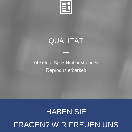
HABEN SIE
FRAGEN? WIR FREUEN UNS
AUF IHREN ANRUF ODER IHRE
E-MAIL.
+49 8121 4784-0
info@pvfgmbh.de