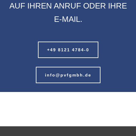
ADRESSE
PVF Mesh & Screen Technology GmbH
Adalbert-Stifter-Weg 30
85570 Markt Schwaben
Deutschland
KONTAKT
T
+49 8121 4784-0
E
info@pvfgmbh.de
I
pvfgmbh.de
LINKS