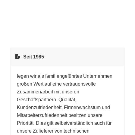
Seit 1985
legen wir als familiengeführtes Unternehmen
großen Wert auf eine vertrauensvolle
Zusammenarbeit mit unseren
Geschäftspartnern. Qualität,
Kundenzufriedenheit, Firmenwachstum und
Mitarbeiterzufriedenheit besitzen unsere
Priorität. Dies gilt selbstverständlich auch für
unsere Zulieferer von technischen
Präzisionsgeweben und zeigt sich u.a. in der
über 35-jährigen Partnerschaft mit dem
Premium-Gewebehersteller
NBC Meshtec, Inc.