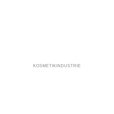
KOSMETIKINDUSTRIE
PHARMAINDUSTRIE
NEUE MÄRKTE