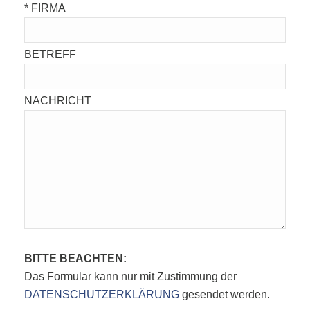
* FIRMA
BETREFF
NACHRICHT
Bitte lasse dieses Feld leer.
Bitte lasse dieses Feld leer.
BITTE BEACHTEN:
Das Formular kann nur mit Zustimmung der
DATENSCHUTZERKLÄRUNG
gesendet werden.