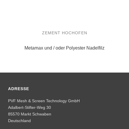
ADRESSE
PVF Mesh & Screen Technology GmbH
Adalbert-Stifter-Weg 30
85570 Markt Schwaben
Deutschland
KONTAKT
T
+49 8121 4784-0
E
info@pvfgmbh.de
I
pvfgmbh.de
LINKS
Impressum
Datenschutz