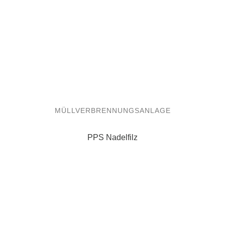
MÜLLVERBRENNUNGSANLAGE
PPS Nadelfilz
ZEMENT HOCHOFEN
Metamax und / oder Polyester Nadelfilz